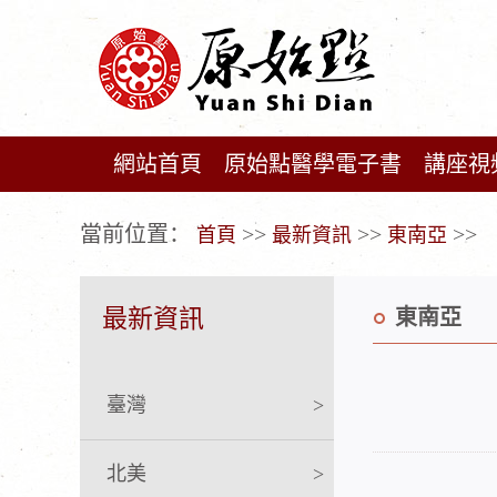
網站首頁
原始點醫學電子書
講座視
广告位不存在!
當前位置：
>>
>>
>>
首頁
最新資訊
東南亞
最新資訊
東南亞
臺灣
>
北美
>