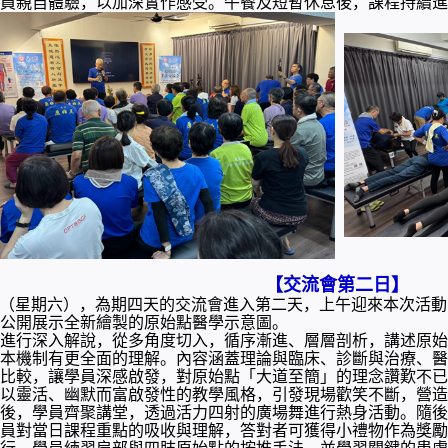
員親自體驗，以加深實作感受。午餐及短暫休息後，課程持續進
【
交流會第二日】
24日（星期六），為期四天的交流會進入第二天，上午迎來本次活
公開展示全新繪製的原始點醫學示意圖。
進行深入解說，從多角度切入，循序漸進、層層剖析，講述原始
本機制有更全面的理解。內容涵蓋理論與臨床、診斷與治療、醫
比較，讓學員深感啟發，對原始點「大道至簡」的理念讚歎不已
以靈活、幽默而富啟發性的教學風格，引發現場歡笑不斷，營造
後，學員齊聚講堂，透過活力四射的廣場舞進行熱身活動。隨後進
員對當日課程重點的吸收與理解，答對者可獲得小禮物作為獎勵
行，學員練習肩部與四肢原始點的按推手法，並學習關鍵的患處