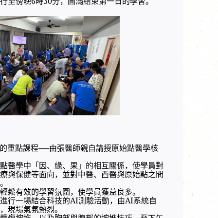
行至傍晚6時30分，圓滿結束第一日的學習。
動的重點課程──由張醫師親自講授原始點醫學核
點醫學中「因、緣、果」的相互關係，使學員對
療與保健等面向，並對中醫、西醫與原始點之間
。
輕鬆有效的學習氛圍，使學員獲益良多。
行一場結合科技的AI測驗活動，由AI系統自
，現場氣氛熱烈。
體傷按推，以及胸部與腹部的按推技巧，至下午