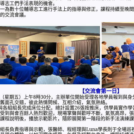
導志工們手法表現的機會。
一為數十位輔導志工進行手法上的指導與修正，課程持續至晚間
的交流會議。
【交流會第一日】
23日（星期五）上午8時30分，主辦單位開始受理各地學員報到
舊面孔交錯，彼此熱情問候、互相介紹，氣氛熱絡。
與各組組長完成床位分配，總計設置26張按推床，供學員實作學習
，受到與會百餘人熱烈歡迎，現場掌聲與歡呼不斷，氣氛高昂，張
課程說明後，播放示範影片，隨即展開第一階段的新手法演練課
組長負責指導與示範，張醫師、程經理與Luna學長則于全場