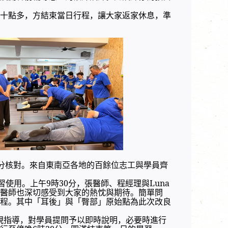
十點多，方結束當日行程，讓大家返家休息，準
與身分核對。來自東南亞各地的百餘位志工與學員齊
使用。上午9時30分，張醫師、程經理與Luna
醫師也深切感受到大家的熱忱與期待。簡單問
程。其中「耳後」與「臀部」原始點為此次改良
巡視指導，對學員提問予以即時說明，必要時進行