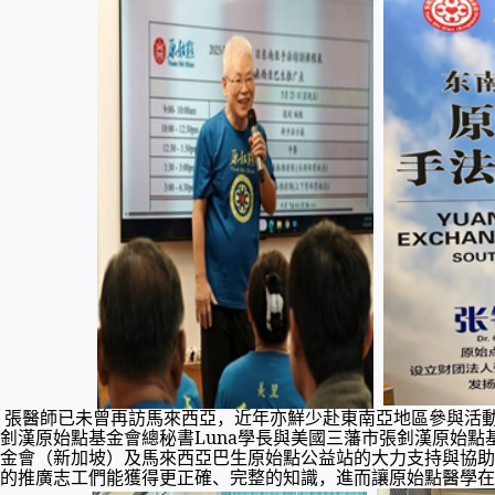
來，張醫師已未曾再訪馬來西亞，近年亦鮮少赴東南亞地區參與活
釗漢原始點基金會總秘書Luna學長與美國三藩市張釗漢原始
金會（新加坡）及馬來西亞巴生原始點公益站的大力支持與協助
的推廣志工們能獲得更正確、完整的知識，進而讓原始點醫學在