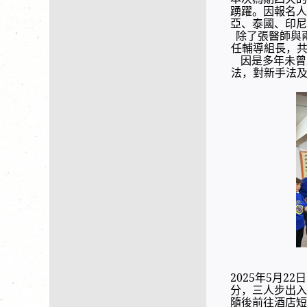
踴躍。因報名
亞、泰國、印尼
除了張醫師與
任輔導組長，
因是多年未曾
法，對新手法
2025年5月
分，三人步出入
隨後前往酒店短