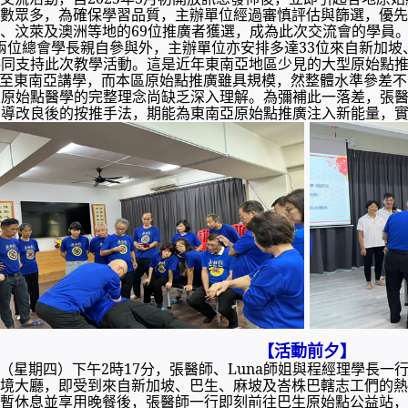
人數眾多，為確保學習品質，主辦單位經過審慎評估與篩選，優先
、汶萊及澳洲等地的69位推廣者獲選，成為此次交流會的學員
兩位總會學長親自參與外，主辦單位亦安排多達33位來自新加坡
共同支持此次教學活動。這是近年東南亞地區少見的大型原始點
至東南亞講學，而本區原始點推廣雖具規模，然整體水準參差不齊
及原始點醫學的完整理念尚缺乏深入理解。為彌補此一落差，張
導改良後的按推手法，期能為東南亞原始點推廣注入新能量，
【活動前夕】
22日（星期四）下午2時17分，張醫師、Luna師姐與程經理學長
境大廳，即受到來自新加坡、巴生、麻坡及峇株巴轄志工們的熱
暫休息並享用晚餐後，張醫師一行即刻前往巴生原始點公益站，