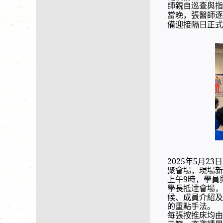
師親自巡查與指
當晚，張醫師逐
備迎接隔日正式
2025年5月
聚會場，現場新
上午9時，學員
學長抵達會場
候、成員介紹及
的重點手法。
每張按推床均由