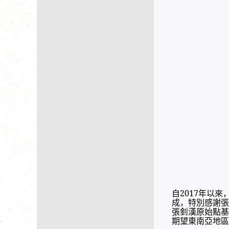
自2017年以
成，特別感謝張
張釗漢原始點基
期望東南亞地區