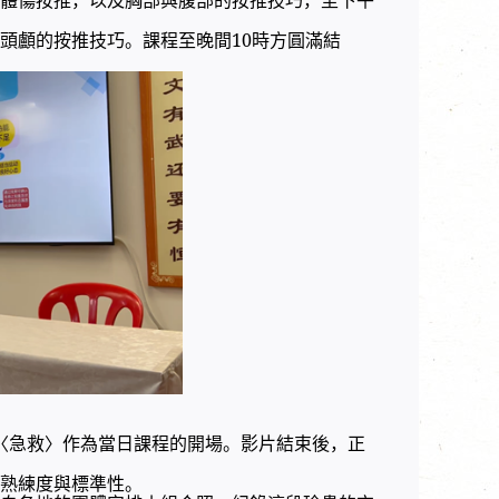
頭顱的按推技巧。課程至晚間10時方圓滿結
片〈急救〉作為當日課程的開場。影片結束後，正
熟練度與標準性。