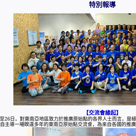
特別報導
【交流會緣起】
23日至26日，對東南亞地區致力於推廣原始點的各界人士而言，
自主導一場睽違多年的東南亞原始點交流會，為來自各國的推廣