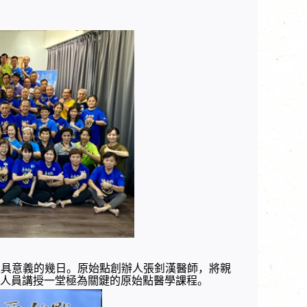
是極具意義的幾日。原始點創辦人張釗漢醫師，將親
人員講授一堂極為關鍵的原始點醫學課程。