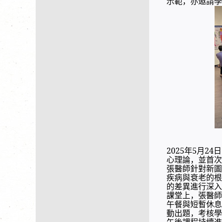
示範，亦邀請學
2025年5月
心理論，並首次
張醫師針對新圖
疾病與衰老的根
的差異進行深入
課堂上，張醫師
午餐與短暫休息
動出題，考核學
午後課程持續進