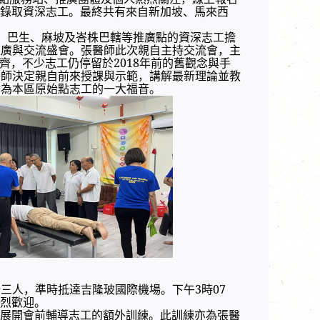
錄取資深志工。最終共有來自新加坡、馬來西
。
、巴生、麻坡及峇株巴轄等推廣點的資深志工擔
推廣與交流盛會。張醫師此次親自主持交流會，主
，不少志工仍停留於2018年前的舊觀念與手
醫師決定親自前來授課與示範，講解最新理論並教
實為本區原始點志工的一大福音。
一行三人，準時抵達吉隆玻國際機場。下午3時07
烈歡迎。
展開會前輔導志工的額外訓練。此訓練亦為張醫