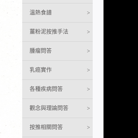
溫熱食譜
>
薑粉泥按推手法
>
腫瘤問答
>
乳癌實作
>
各種疾病問答
>
觀念與理論問答
>
按推相關問答
>