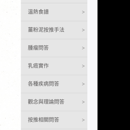
溫熱食譜
>
薑粉泥按推手法
>
腫瘤問答
>
乳癌實作
>
各種疾病問答
>
觀念與理論問答
>
按推相關問答
>